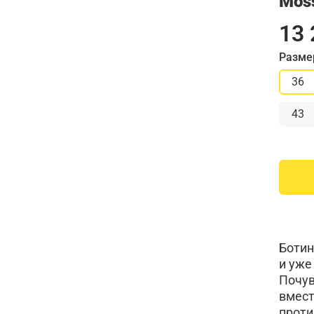
Mos
13 
Разме
36
43
Ботин
и уже
Почув
вмест
проти