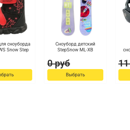
для сноуборда
Сноуборд детский
WS Snow Step
StepSnow ML-XB
сн
0 руб
11
ыбрать
Выбрать