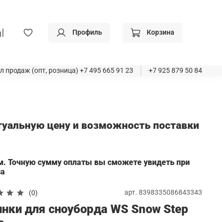
Профиль
Корзина
л продаж (опт, розница)
+7 495 665 91 23
+7 925 879 50 84
ктуальную цену и возможность поставки
а
м. Точную сумму оплаты вы сможете увидеть при
за
арт.
8398335086843343
(0)
инки для сноуборда WS Snow Step