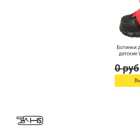
Ботинки 
детские 
0 руб
В