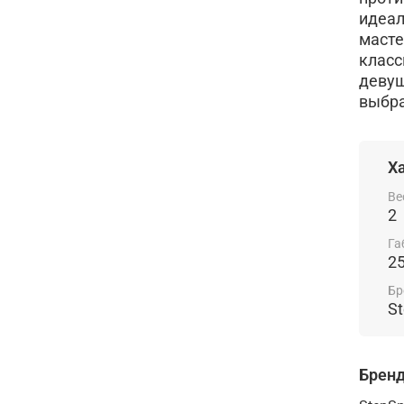
идеал
масте
класс
девуш
выбра
Х
Ве
2
Га
2
Бр
S
Брен