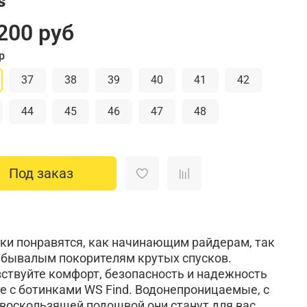
s
200 руб
р
37
38
39
40
41
42
44
45
46
47
48
Под заказ
ки понравятся, как начинающим райдерам, так
 бывалым покорителям крутых спусков.
ствуйте комфорт, безопасность и надежность
е с ботинками WS Find. Водонепроницаемые, с
воскользящей подошвой они станут для вас