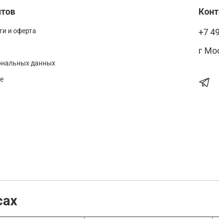
нтов
Кон
и и оферта
+7 4
г Мо
ональных данных
е
сах