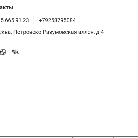
такты
95 665 91 23
+79258795084
сква, Петровско-Разумовская аллея, д 4