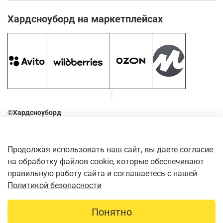
Хардсноуборд на маркетплейсах
©Хардсноуборд
2016-2026
Оставьте отзыв о нашем магазине. Для этого наведите
Продолжая использовать наш сайт, вы даете согласие
камеру телефона на QR-код
на обработку файлов cookie, которые обеспечивают
правильную работу сайта и соглашаетесь с нашей
Политикой безопасности
Понятно