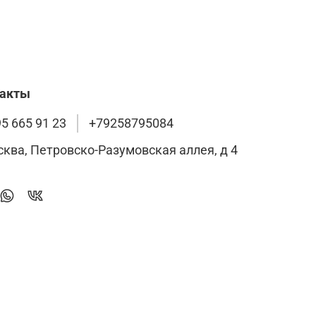
такты
95 665 91 23
+79258795084
сква, Петровско-Разумовская аллея, д 4