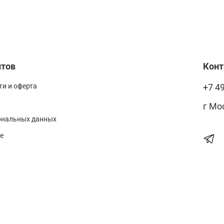
нтов
Кон
и и оферта
+7 4
г Мо
ональных данных
е