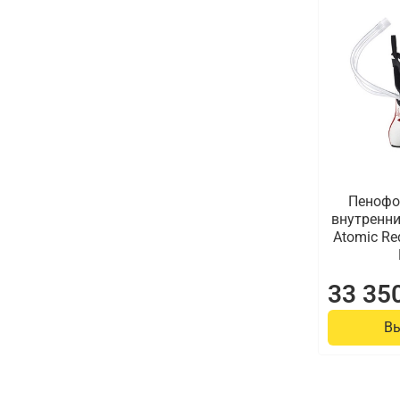
Пеноф
внутренни
Atomic Re
33 35
В