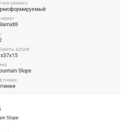
п внутренника
ермоформируемый
териал
ilamid®
с
2
бариты, ДхШхВ
4x37x15
енд
untain Slope
д товара
отинки
д
in Slope