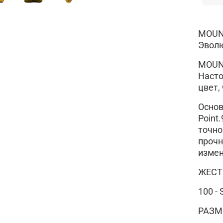
MOUNT
Эволю
MOUNT
Насто
цвет,
Основ
Point
точно
прочн
измен
ЖЕСТ
100 - 
РАЗМ