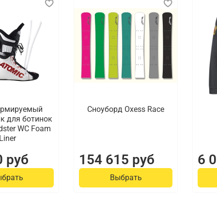
ормируемый
Сноуборд Oxess Race
к для ботинок
dster WC Foam
Liner
0 руб
154 615 руб
6 
ыбрать
Выбрать