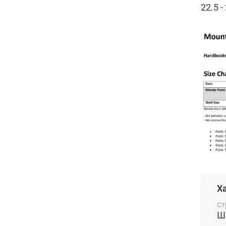
22.5 
Х
Ст
Ш