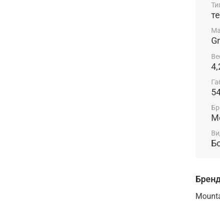
Ти
т
Ма
Gr
Ве
4,
Га
5
Бр
Mo
Ви
Б
Брен
Mounta