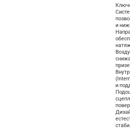
Ключе
Систе
позво
и ниж
Напра
обесп
натяж
Возду
снижа
призе
Внутр
(Inte
и под
Подош
сцепл
повер
Дизай
естес
стаби