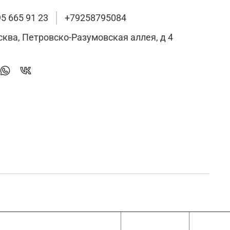
95 665 91 23
+79258795084
сква, Петровско-Разумовская аллея, д 4