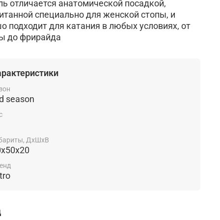
ь отличается анатомической посадкой,
итанной специально для женской стопы, и
о подходит для катания в любых условиях, от
ы до фрирайда
арактеристики
зон
d season
с
бариты, ДхШхВ
0х50х20
енд
tro
д