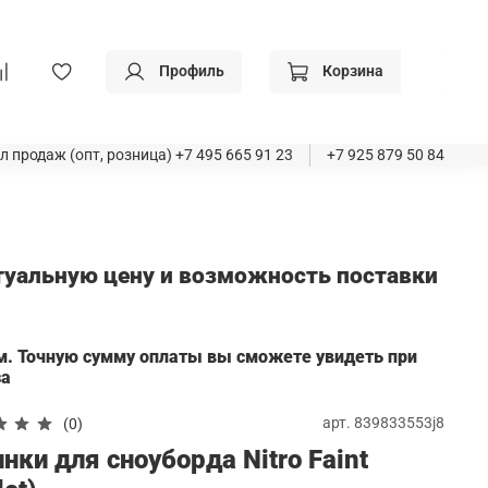
Профиль
Корзина
л продаж (опт, розница)
+7 495 665 91 23
+7 925 879 50 84
ктуальную цену и возможность поставки
а
м. Точную сумму оплаты вы сможете увидеть при
за
арт.
839833553j8
(0)
нки для сноуборда Nitro Faint