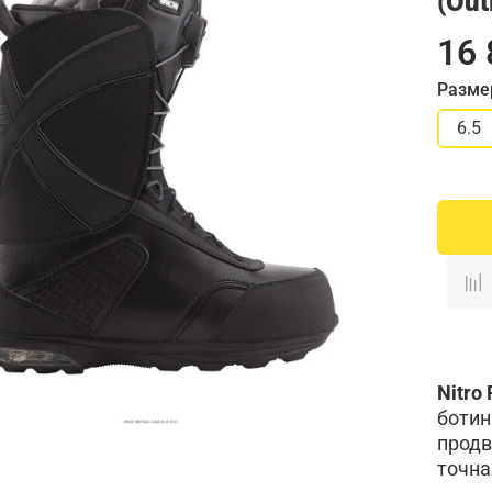
(Out
16 
Разме
6.5
Nitro 
ботин
продв
точна