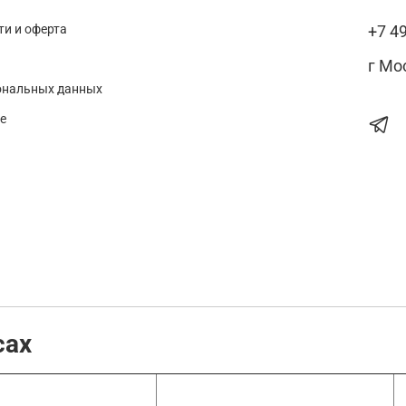
и и оферта
+7 4
г Мо
ональных данных
е
сах