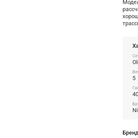
Модел
рассч
хорош
трасс
Х
Се
Ol
Ве
5
Га
4
Бр
Ni
Брен