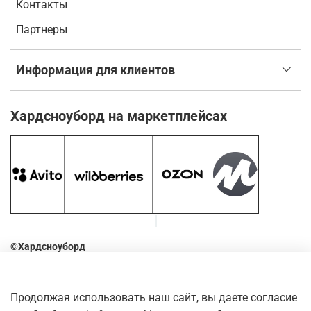
Контакты
Партнеры
Информация для клиентов
Хардсноуборд на маркетплейсах
©Хардсноуборд
2016-2026
Оставьте отзыв о нашем магазине. Для этого наведите
Продолжая использовать наш сайт, вы даете согласие
камеру телефона на QR-код