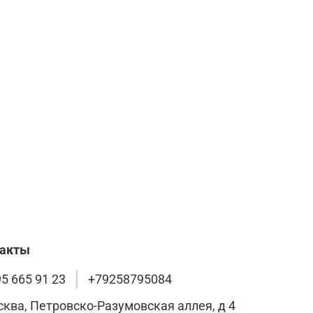
такты
95 665 91 23
+79258795084
сква, Петровско-Разумовская аллея, д 4