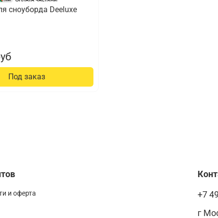
ля сноуборда Deeluxe
руб
Под заказ
нтов
Кон
и и оферта
+7 4
г Мо