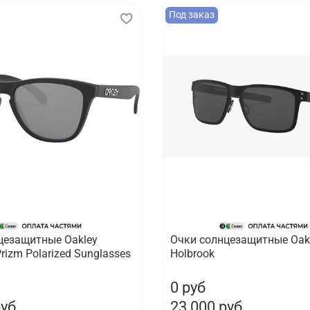
Под заказ
цезащитные Oakley
Очки солнцезащитные Oak
Prizm Polarized Sunglasses
Holbrook
0 руб
руб
23 000 руб