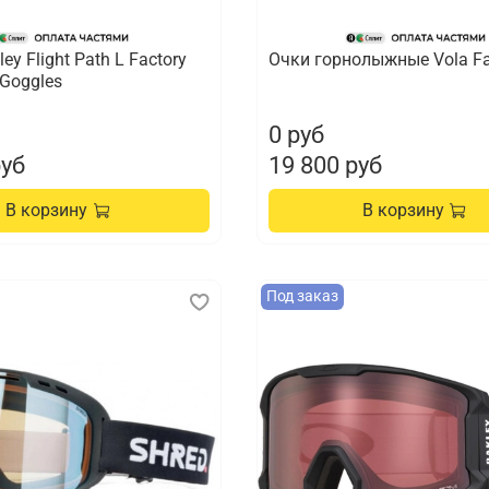
ey Flight Path L Factory
Очки горнолыжные Vola Fa
 Goggles
0 руб
руб
19 800 руб
В корзину
В корзину
Под заказ