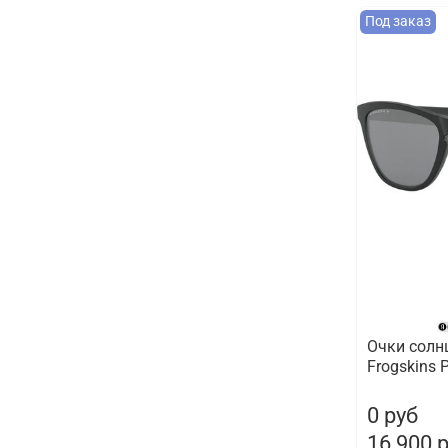
Под заказ
Очки солн
Frogskins 
0 руб
16 900 