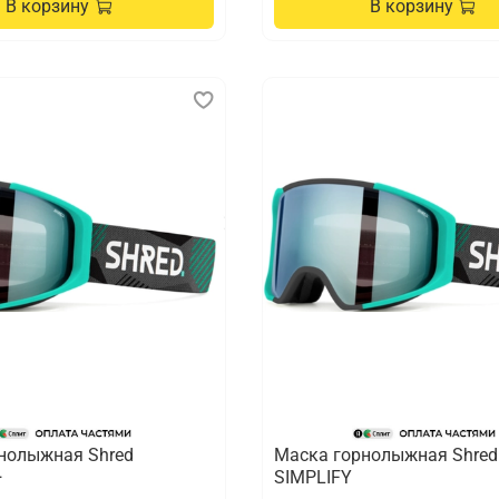
В корзину
В корзину
нолыжная Shred
Маска горнолыжная Shred
+
SIMPLIFY