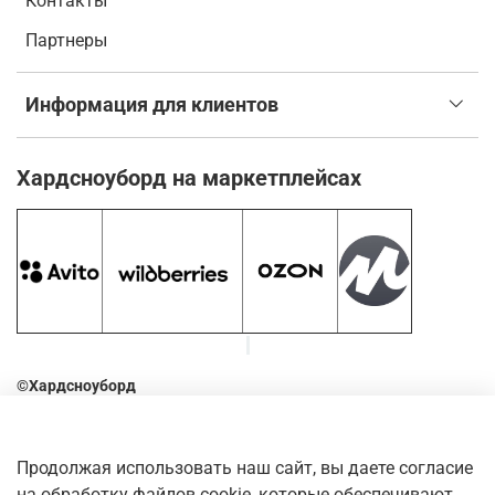
Контакты
Партнеры
Информация для клиентов
Хардсноуборд на маркетплейсах
©Хардсноуборд
2016-2026
Оставьте отзыв о нашем магазине. Для этого наведите
Продолжая использовать наш сайт, вы даете согласие
камеру телефона на QR-код
на обработку файлов cookie, которые обеспечивают