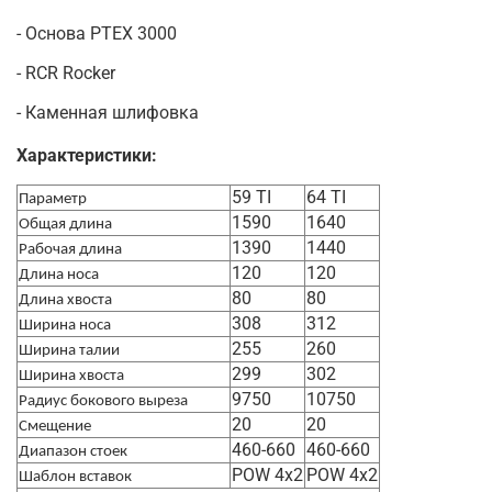
- Основа PTEX 3000
- RCR Rocker
- Каменная шлифовка
Характеристики:
59 TI
64 TI
Параметр
1590
1640
Общая длина
1390
1440
Рабочая длина
120
120
Длина носа
80
80
Длина хвоста
308
312
Ширина носа
255
260
Ширина талии
299
302
Ширина хвоста
9750
10750
Радиус бокового выреза
20
20
Смещение
460-660
460-660
Диапазон стоек
POW 4x2
POW 4x2
Шаблон вставок