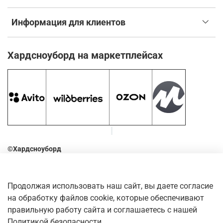
Информация для клиентов
Хардсноуборд на маркетплейсах
©Хардсноуборд
2016-2026
Оставьте отзыв о нашем магазине. Для этого наведите
Продолжая использовать наш сайт, вы даете согласие
камеру телефона на QR-код
на обработку файлов cookie, которые обеспечивают
правильную работу сайта и соглашаетесь с нашей
Политикой безопасности