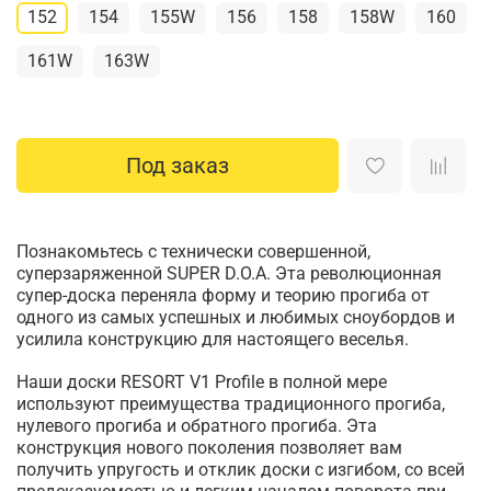
152
154
155W
156
158
158W
160
161W
163W
Под заказ
Познакомьтесь с технически совершенной,
суперзаряженной SUPER D.O.A. Эта революционная
супер-доска переняла форму и теорию прогиба от
одного из самых успешных и любимых сноубордов и
усилила конструкцию для настоящего веселья.
Наши доски RESORT V1 Profile в полной мере
используют преимущества традиционного прогиба,
нулевого прогиба и обратного прогиба. Эта
конструкция нового поколения позволяет вам
получить упругость и отклик доски с изгибом, со всей