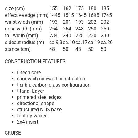
size (cm)
155
162
175
180
185
effective edge (mm)
1445
1515
1645
1695
1745
waist width (mm)
193
201
193
202
202
nose width (mm)
254
264
248
250
250
tail width (mm)
234
240
228
230
230
sidecut radius (m)
ca.9,8
ca.10
ca.17
ca.19
ca.20
stance (cm)
48
50
48
50
50
CONSTRUCTION FEATURES
L-tech core
sandwich sidewall construction
t.r.i.b.i. carbon glass configuration
titanal Layer
primered steel edges
directional shape
structured NHS base
factory waxed
2x4 insert
CRUISE