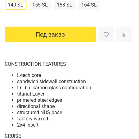
140 SL
155 SL
158 SL
164 SL
Под заказ
CONSTRUCTION FEATURES
L-tech core
sandwich sidewall construction
t.r.i.b.i. carbon glass configuration
titanal Layer
primered steel edges
directional shape
structured NHS base
factory waxed
2x4 insert
CRUISE