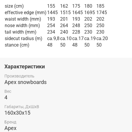
size (cm)
155
162
175
180
185
effective edge (mm)
1445
1515
1645
1695
1745
waist width (mm)
193
201
193
202
202
nose width (mm)
254
264
248
250
250
tail width (mm)
234
240
228
230
230
sidecut radius (m)
ca.9,8
ca.10
ca.17
ca.19
ca.20
stance (cm)
48
50
48
50
50
Характеристики
Производитель
Apex snowboards
Вес
4
Габариты, ДхШхВ
160x30x15
Бренд
Apex