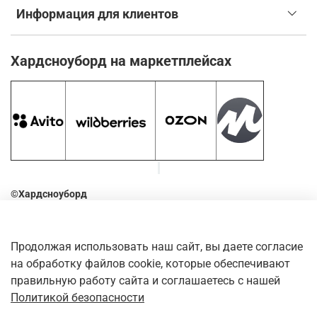
Информация для клиентов
Хардсноуборд на маркетплейсах
©Хардсноуборд
2016-2026
Оставьте отзыв о нашем магазине. Для этого наведите
Продолжая использовать наш сайт, вы даете согласие
камеру телефона на QR-код
на обработку файлов cookie, которые обеспечивают
правильную работу сайта и соглашаетесь с нашей
Политикой безопасности