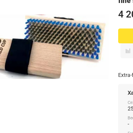
fine
4 2
Extra
Х
Се
2
Ве
-