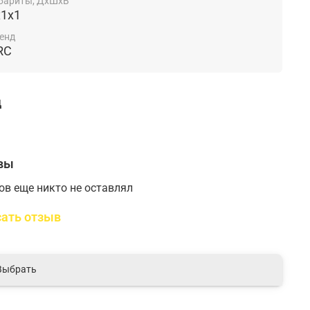
бариты, ДхШхВ
x1x1
енд
RC
д
вы
ов еще никто не оставлял
ать отзыв
Выбрать