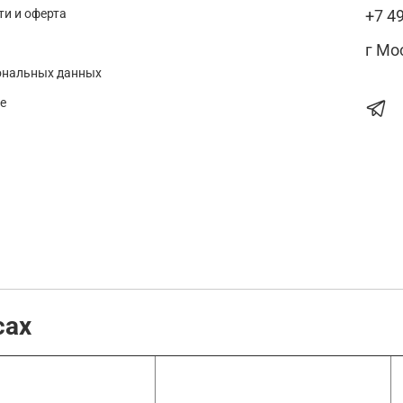
и и оферта
+7 4
г Мо
ональных данных
е
сах