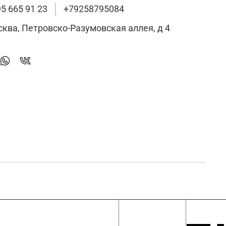
95 665 91 23
+79258795084
сква, Петровско-Разумовская аллея, д 4