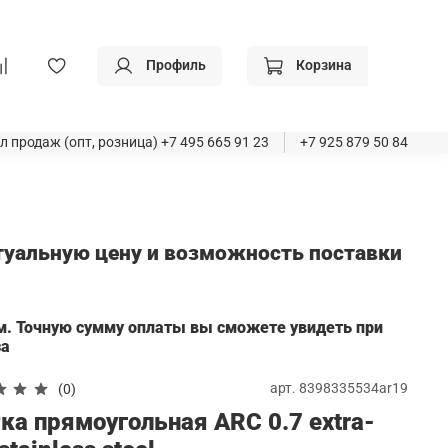
Профиль
Корзина
л продаж (опт, розница)
+7 495 665 91 23
+7 925 879 50 84
ктуальную цену и возможность поставки
а
м. Точную сумму оплаты вы сможете увидеть при
за
арт.
8398335534ar19
(0)
а прямоугольная ARC 0.7 extra-