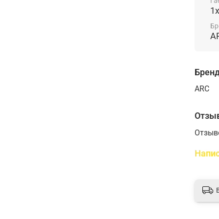
Га
1
Бр
A
Брен
ARC
Отзы
Отзыв
Напис