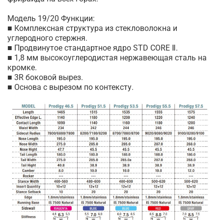
Модель 19/20 Функции:
Комплексная
структура
из
стекловолокна
и
■
углеродного
стержня
.
Продвинутое
стандартное
ядро
STD CORE
.
■
Ⅱ
1,8
мм
высокоуглеродистая
нержавеющая
сталь
на
■
кромке
.
3R
боковой
вырез
.
■
Основа
с
вырезом
по
контексту
.
■