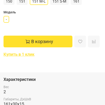
150
151
151 M-L
151 S-M
161
Модель
-
В корзину
Купить в 1 клик
Характеристики
Вес
2
Габариты, ДхШхВ
161x30x15