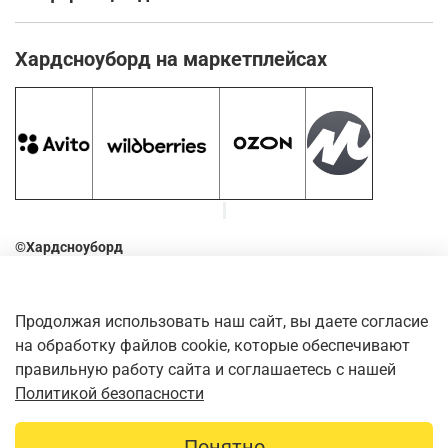
Хардсноуборд на маркетплейсах
©Хардсноуборд
2016-2026
Оставьте отзыв о нашем магазине. Для этого наведите
Продолжая использовать наш сайт, вы даете согласие
камеру телефона на QR-код
на обработку файлов cookie, которые обеспечивают
правильную работу сайта и соглашаетесь с нашей
Политикой безопасности
Понятно