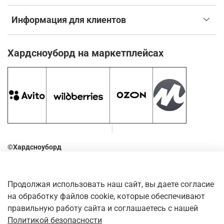
Информация для клиентов
Хардсноуборд на маркетплейсах
©Хардсноуборд
2016-2026
Оставьте отзыв о нашем магазине. Для этого наведите
Продолжая использовать наш сайт, вы даете согласие
камеру телефона на QR-код
на обработку файлов cookie, которые обеспечивают
правильную работу сайта и соглашаетесь с нашей
Политикой безопасности