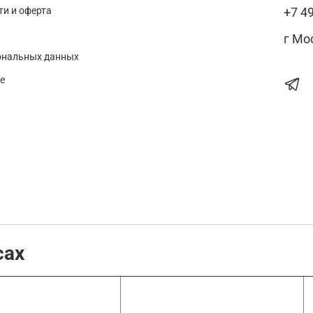
и и оферта
+7 4
г Мо
ональных данных
е
сах