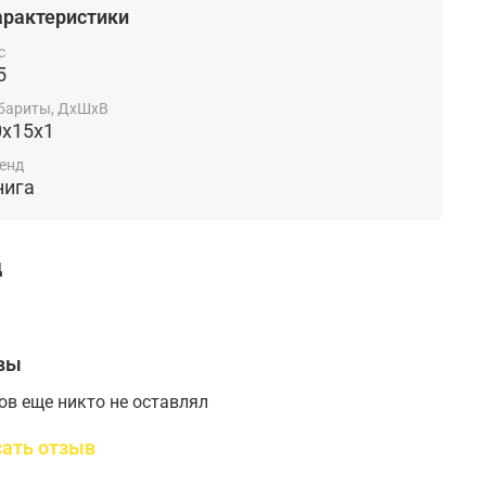
арактеристики
с
5
бариты, ДхШхВ
0x15x1
енд
нига
д
вы
ов еще никто не оставлял
ать отзыв