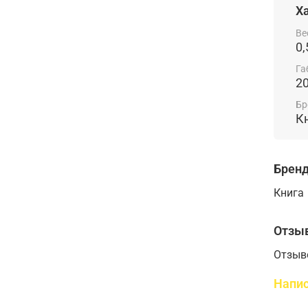
Х
Ве
0,
Га
2
Бр
К
Брен
Книга
Отзы
Отзыв
Напис