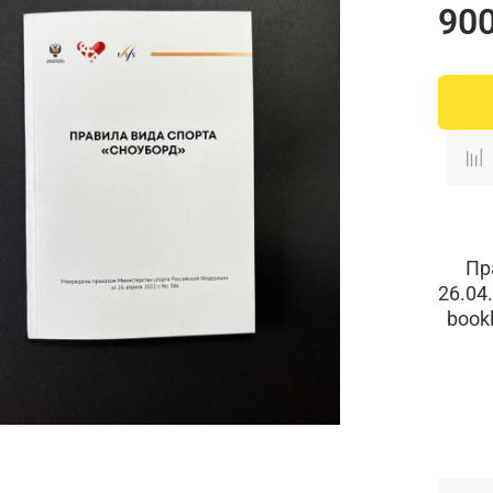
900
Пр
26.04
bookl