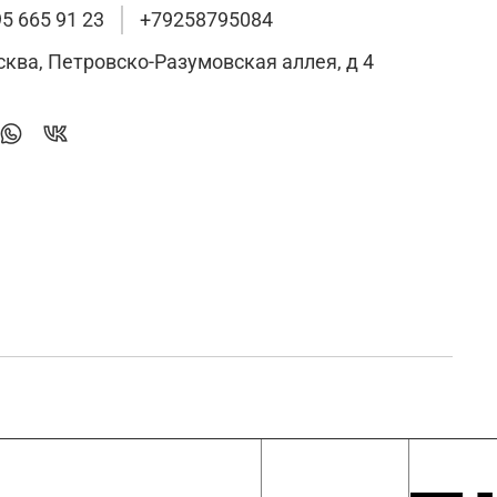
95 665 91 23
+79258795084
сква, Петровско-Разумовская аллея, д 4