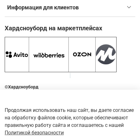
Информация для клиентов
Хардсноуборд на маркетплейсах
©Хардсноуборд
2016-2026
Оставьте отзыв о нашем магазине. Для этого наведите
Продолжая использовать наш сайт, вы даете согласие
камеру телефона на QR-код
на обработку файлов cookie, которые обеспечивают
правильную работу сайта и соглашаетесь с нашей
Политикой безопасности