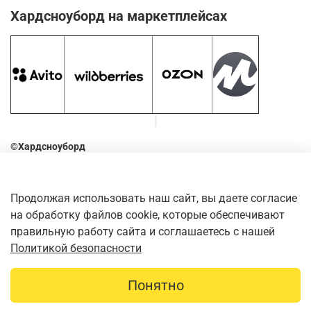
Хардсноуборд на маркетплейсах
©Хардсноуборд
2016-2026
Оставьте отзыв о нашем магазине. Для этого наведите
Продолжая использовать наш сайт, вы даете согласие
камеру телефона на QR-код
на обработку файлов cookie, которые обеспечивают
правильную работу сайта и соглашаетесь с нашей
Политикой безопасности
Понятно