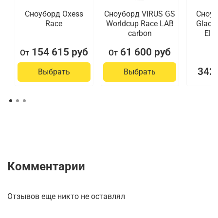
Сноуборд Oxess
Сноуборд VIRUS GS
Сноуб
Race
Worldcup Race LAB
Gladia
carbon
Ele
154 615 руб
61 600 руб
От
От
342 
Выбрать
Выбрать
Комментарии
Отзывов еще никто не оставлял