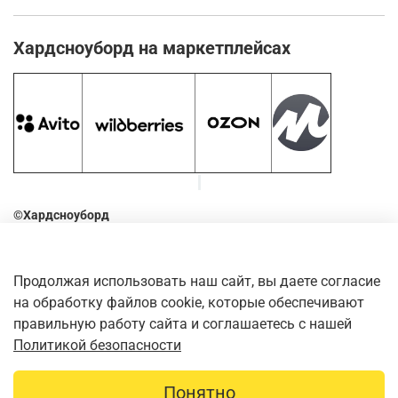
Хардсноуборд на маркетплейсах
©Хардсноуборд
2016-2026
Оставьте отзыв о нашем магазине. Для этого наведите
Продолжая использовать наш сайт, вы даете согласие
камеру телефона на QR-код
на обработку файлов cookie, которые обеспечивают
правильную работу сайта и соглашаетесь с нашей
Политикой безопасности
Понятно