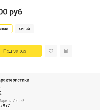
00 руб
сный
синий
Под заказ
арактеристики
с
2
бариты, ДхШхВ
5x8x7