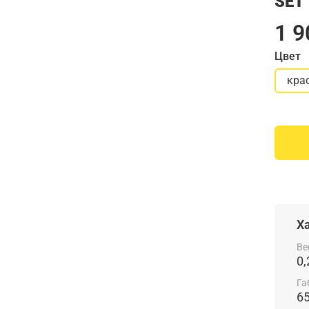
SET
1 9
Цвет
кра
Х
Ве
0,
Га
6