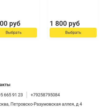
300 руб
1 800 руб
Выбрать
Выбрать
такты
95 665 91 23
+79258795084
сква, Петровско-Разумовская аллея, д 4