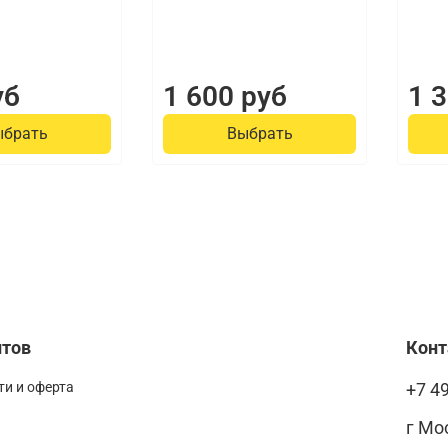
уб
1 600 руб
1 
ыбрать
Выбрать
нтов
Кон
и и оферта
+7 4
г Мо