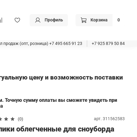
Профиль
Корзина
0
л продаж (опт, розница)
+7 495 665 91 23
+7 925 879 50 84
ктуальную цену и возможность поставки
а
м. Точную сумму оплаты вы сможете увидеть при
за
арт.
311562583
(0)
лики облегченные для сноуборда