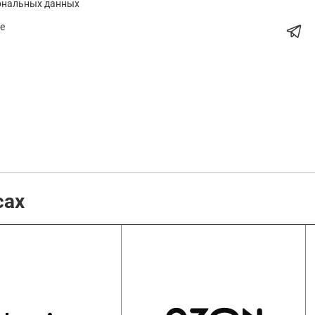
ональных данных
е
сах