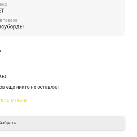
енд
ET
д товара
ноуборды
д
вы
ов еще никто не оставлял
ать отзыв
Выбрать