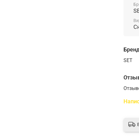
Бр
S
Ви
С
Брен
SET
Отзы
Отзыв
Напис