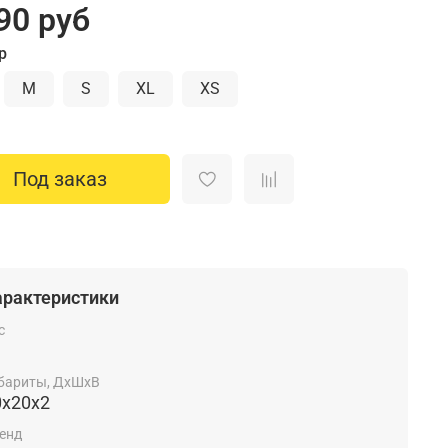
90 руб
р
M
S
XL
XS
Под заказ
арактеристики
с
бариты, ДхШхВ
0x20x2
енд