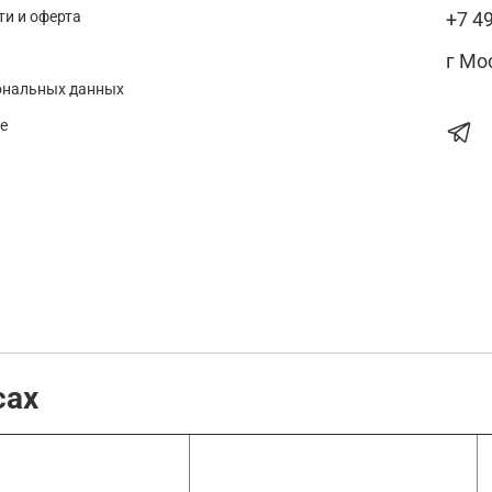
и и оферта
+7 4
г Мо
ональных данных
е
сах