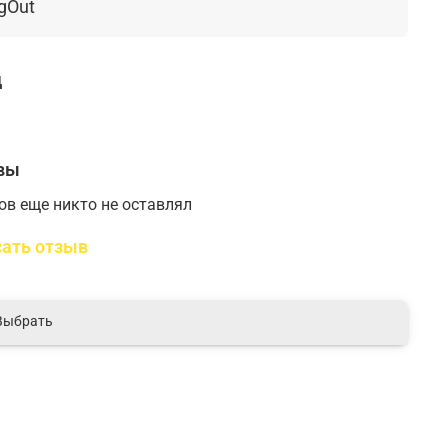
gOut
д
вы
ов еще никто не оставлял
ать отзыв
Выбрать