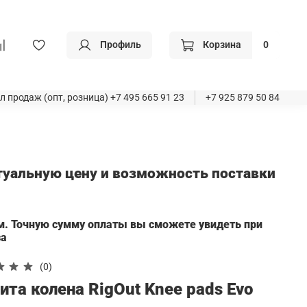
Профиль
Корзина
0
л продаж (опт, розница)
+7 495 665 91 23
+7 925 879 50 84
ктуальную цену и возможность поставки
а
м. Точную сумму оплаты вы сможете увидеть при
за
(0)
та колена RigOut Knee pads Evo