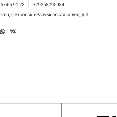
95 665 91 23
+79258795084
сква, Петровско-Разумовская аллея, д 4