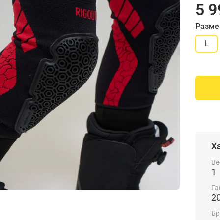
5 9
Разме
L
Х
Ве
1
Га
2
Бр