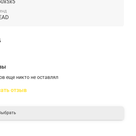
50x5x5
енд
EAD
д
вы
ов еще никто не оставлял
ать отзыв
Выбрать