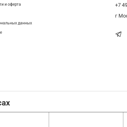
и и оферта
+7 4
г Мо
ональных данных
е
сах