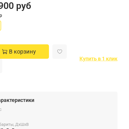
900 руб
р
В корзину
Купить в 1 клик
арактеристики
с
бариты, ДхШхВ