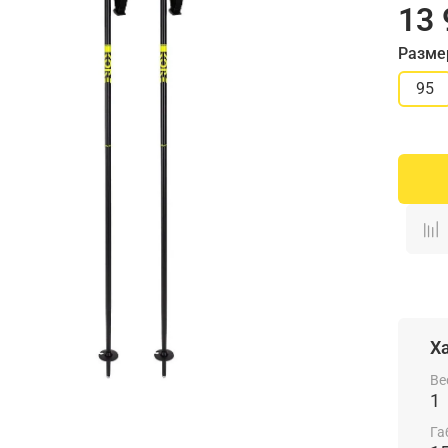
13 
Разме
95
Х
Ве
1
Га