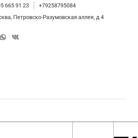
95 665 91 23
+79258795084
сква, Петровско-Разумовская аллея, д 4