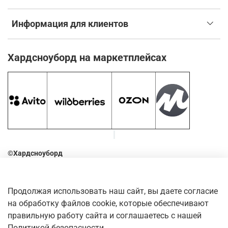
Информация для клиентов
Хардсноуборд на маркетплейсах
©Хардсноуборд
2016-2026
Оставьте отзыв о нашем магазине. Для этого наведите
Продолжая использовать наш сайт, вы даете согласие
камеру телефона на QR-код
на обработку файлов cookie, которые обеспечивают
правильную работу сайта и соглашаетесь с нашей
Политикой безопасности