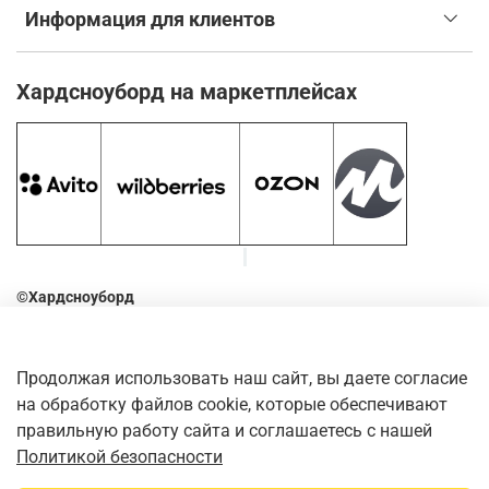
Информация для клиентов
Хардсноуборд на маркетплейсах
©Хардсноуборд
2016-2026
Оставьте отзыв о нашем магазине. Для этого наведите
Продолжая использовать наш сайт, вы даете согласие
камеру телефона на QR-код
на обработку файлов cookie, которые обеспечивают
правильную работу сайта и соглашаетесь с нашей
Политикой безопасности